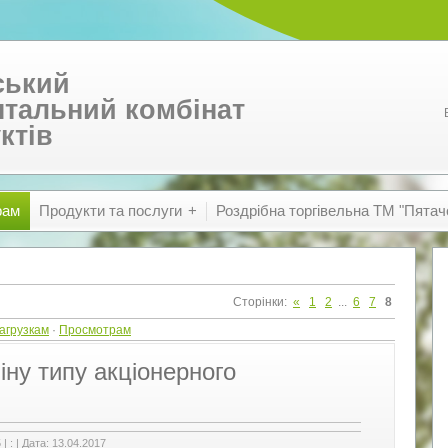
ський
тальний комбінат
ктів
рам
Продукти та послуги
Роздрібна торгівельна ТМ "Пятач
Сторінки
:
«
1
2
...
6
7
8
агрузкам
·
Просмотрам
іну типу акціонерного
5
|
:
|
Дата:
13.04.2017