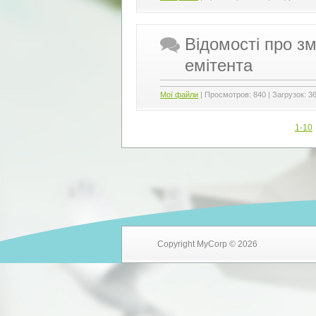
Відомості про зм
емітента
Мої файли
|
Просмотров:
840
|
Загрузок:
3
1-10
Copyright MyCorp © 2026