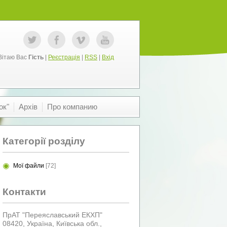
Вітаю Вас
Гість
|
Реєстрація
|
RSS
|
Вхід
ок"
Архів
Про компанию
Категорії розділу
Мої файли
[72]
Контакти
ПрАТ "Переяславський ЕКХП"
08420, Україна, Київська обл.,