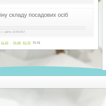
іну складу посадових осіб
6
|
:
|
Дата:
13.04.2017
11-20
...
51-60
61-70
71-72