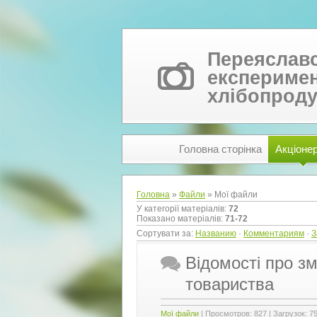
Переяслав
експеримен
хлібопроду
Головна сторінка
Акціоне
Головна
»
Файли
» Мої файли
У категорії матеріалів
:
72
Показано матеріалів
:
71-72
Сортувати за
:
Названию
·
Комментариям
·
З
Відомості про зм
товариства
Мої файли
|
Просмотров:
827
|
Загрузок:
7